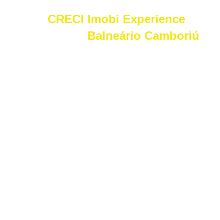
O
CRECI Imobi Experience
acontece em
Balneário Camboriú
,
uma das cidades mais valorizadas
do Brasil e referência nacional e
internacional no mercado imobiliário.
Participe e venha conhecer de perto
um dos mercados imobiliários mais
dinâmicos do país, onde inovação,
valorização e grandes oportunidades
fazem parte da realidade do setor.